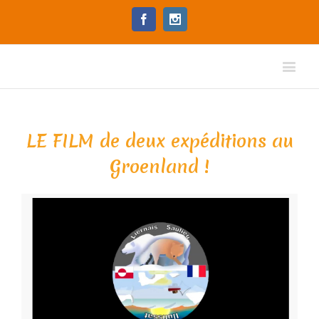
Facebook
Instagram
LE FILM de deux expéditions au
Groenland !