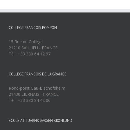
COLLEGE FRANCOIS POMPON
15 Rue du Collège
21210 SAULIEU - FRANCE
Tél : +33 380 64 12 97
COLLEGE FRANCOIS DE LA GRANGE
Rond-point Gau-Bischofsheim
21430 LIERNAIS - FRANCE
Tél : +33 380 84 42 06
ECOLE ATTUARFIK JØRGEN BRØNLUND