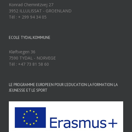
Konrad Chemnitzvej 27
3952 ILLULISSAT - GROENLAND
Tél : + 299 94 34 05
ECOLE TYDAL KOMMUNE
Kløftvegen 36
7590 TYDAL - NORVEGE
Tél : +47 73 81 58 60
LE PROGRAMME EUROPEEN POUR L’EDUCATION LA FORMATION LA
JEUNESSE ET LE SPORT