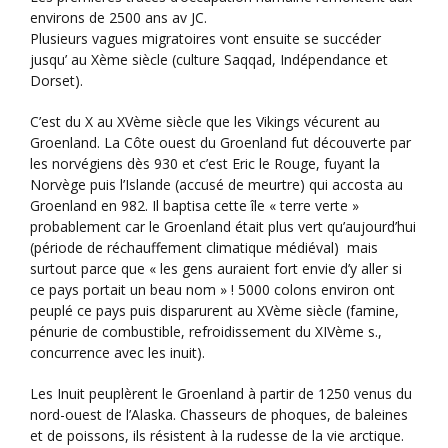
environs de 2500 ans av JC.
Plusieurs vagues migratoires vont ensuite se succéder
jusqu’ au Xème siècle (culture Saqqad, Indépendance et
Dorset).
C’est du X au XVème siècle que les Vikings vécurent au
Groenland. La Côte ouest du Groenland fut découverte par
les norvégiens dès 930 et c’est Eric le Rouge, fuyant la
Norvège puis l’Islande (accusé de meurtre) qui accosta au
Groenland en 982. Il baptisa cette île « terre verte »
probablement car le Groenland était plus vert qu’aujourd’hui
(période de réchauffement climatique médiéval) mais
surtout parce que « les gens auraient fort envie d’y aller si
ce pays portait un beau nom » ! 5000 colons environ ont
peuplé ce pays puis disparurent au XVème siècle (famine,
pénurie de combustible, refroidissement du XIVème s.,
concurrence avec les inuit).
Les Inuit peuplèrent le Groenland à partir de 1250 venus du
nord-ouest de l’Alaska. Chasseurs de phoques, de baleines
et de poissons, ils résistent à la rudesse de la vie arctique.