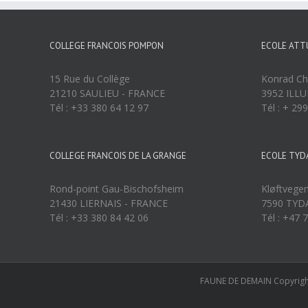
COLLEGE FRANCOIS POMPON
ECOLE ATT
15 Rue du Collège
Konrad Ch
21210 SAULIEU - FRANCE
3952 ILL
Tél : +33 380 64 12 97
Tél : + 29
COLLEGE FRANCOIS DE LA GRANGE
ECOLE TYD
Rond-point Gau-Bischofsheim
Kløftvege
21430 LIERNAIS - FRANCE
7590 TYD
Tél : +33 380 84 42 06
Tél : +47 
FAUNE DE DEMAIN Copyright