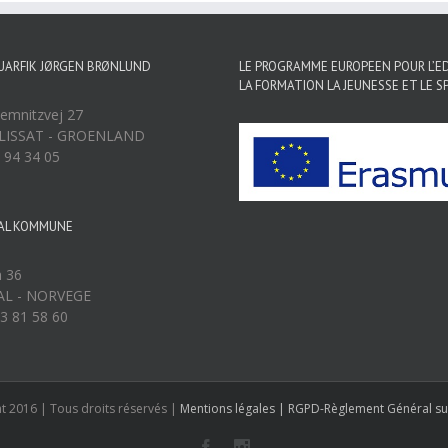
UARFIK JØRGEN BRØNLUND
LE PROGRAMME EUROPEEN POUR L’
LA FORMATION LA JEUNESSE ET LE S
emnitzvej 27
ULISSAT - GROENLAND
9 94 34 05
AL KOMMUNE
n 36
AL - NORVEGE
73 81 58 60
 2016 | Tous droits réservés |
Mentions légales | RGPD-Règlement Général su
Facebook
Instagram